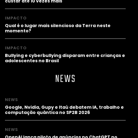
custar até 10 vezes mais
IMPACTO
Qual é o lugar mais silencioso da Terra neste
momento?
IMPACTO
Bullying e cyberbullying disparam entre crianças e
adolescentes no Brasil
NEWS
NEWS
Google, Nvidia, Gupy e Itaú debatem IA, trabalho e
computação quântica no SP2B 2026
NEWS
OpenAI lança piloto de anúncios no ChatGPT no