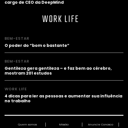
cargo de CEO da DeepMind
WORK LIFE
BEM-ESTAR
O poder do “bom o bastante”
BEM-ESTAR
Gentileza gera gentileza – e faz bem ao cérebro,
mostram 201 estudos
WORK LIFE
4 dicas para ler as pessoas e aumentar sua influência
no trabalho
Quem somos
Missão
Anuncie Conosco