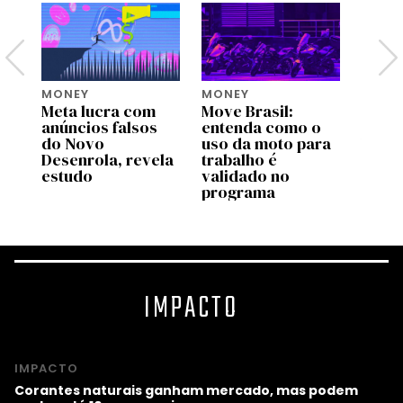
MONEY
MONEY
MONE
Meta lucra com
Move Brasil:
Bezos
tem
anúncios falsos
entenda como o
lança
do Novo
uso da moto para
US$ 2
Desenrola, revela
trabalho é
para 
estudo
validado no
espéc
programa
amea
IMPACTO
IMPACTO
Corantes naturais ganham mercado, mas podem