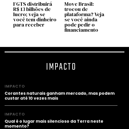
ja
FGTS distribuirá
Move Brasil:
Saque
ara
R$ 13 bilhões de
trocou de
do FG
lucro; veja se
plataforma? Veja
novo
você tem dinheiro
se você ainda
em ag
para receber
pode pedir o
quem
financiamento
IMPACTO
IMPACTO
Corantes naturais ganham mercado, mas podem
custar até 10 vezes mais
IMPACTO
Qual é o lugar mais silencioso da Terra neste
momento?