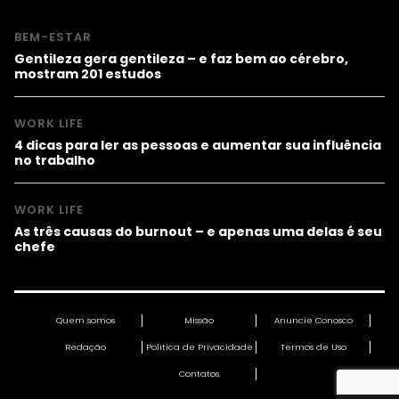
BEM-ESTAR
Gentileza gera gentileza – e faz bem ao cérebro,
mostram 201 estudos
WORK LIFE
4 dicas para ler as pessoas e aumentar sua influência
no trabalho
WORK LIFE
As três causas do burnout – e apenas uma delas é seu
chefe
Quem somos
Missão
Anuncie Conosco
Redação
Política de Privacidade
Termos de Uso
Contatos