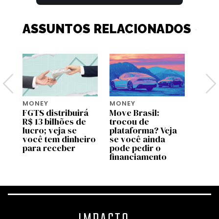
ASSUNTOS RELACIONADOS
MONEY
MONEY
MONE
ja
FGTS distribuirá
Move Brasil:
Saque
ara
R$ 13 bilhões de
trocou de
do FG
lucro; veja se
plataforma? Veja
novo
você tem dinheiro
se você ainda
em ag
para receber
pode pedir o
quem
financiamento