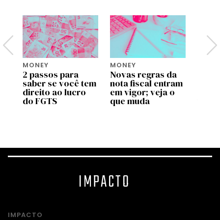
MONEY
MONEY
MONE
2 passos para
Novas regras da
Move 
saber se você tem
nota fiscal entram
ente
pp
direito ao lucro
em vigor; veja o
uso d
do FGTS
que muda
traba
as
valid
prog
IMPACTO
IMPACTO