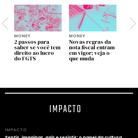
MONEY
MONEY
MONE
2 passos para
Novas regras da
Move 
saber se você tem
nota fiscal entram
ente
pp
direito ao lucro
em vigor; veja o
uso d
do FGTS
que muda
traba
as
valid
prog
IMPACTO
IMPACTO
Sentir, imaginar, agir e resistir: o papel da cultura