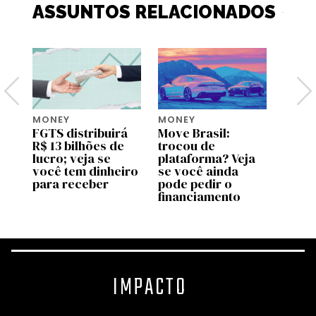
ASSUNTOS RELACIONADOS
MONEY
MONEY
MONE
ja
FGTS distribuirá
Move Brasil:
Saque
ara
R$ 13 bilhões de
trocou de
do FG
lucro; veja se
plataforma? Veja
novo
você tem dinheiro
se você ainda
em ag
para receber
pode pedir o
quem
financiamento
IMPACTO