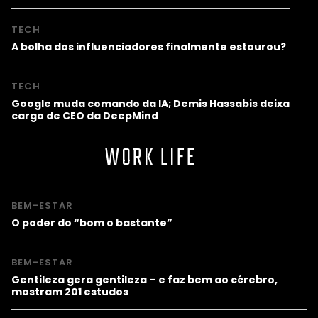
TECH
A bolha dos influenciadores finalmente estourou?
TECH
Google muda comando da IA; Demis Hassabis deixa
cargo de CEO da DeepMind
WORK LIFE
BEM-ESTAR
O poder do “bom o bastante”
BEM-ESTAR
Gentileza gera gentileza – e faz bem ao cérebro,
mostram 201 estudos