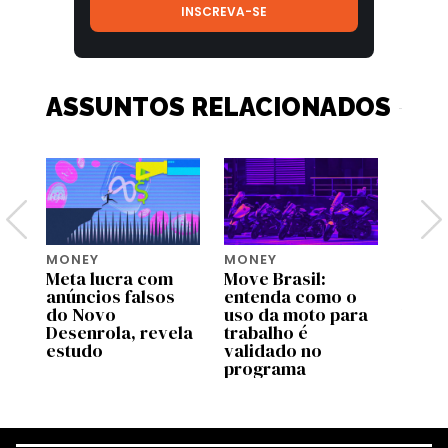
ASSUNTOS RELACIONADOS
MONEY
MONEY
MONE
Meta lucra com
Move Brasil:
Bezos
tem
anúncios falsos
entenda como o
lança
do Novo
uso da moto para
US$ 2
Desenrola, revela
trabalho é
para 
estudo
validado no
espéc
programa
amea