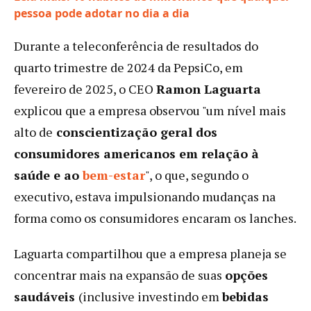
:
pessoa pode adotar no dia a dia
PepsiCo:
Durante a teleconferência de resultados do
um
rebranding
quarto trimestre de 2024 da PepsiCo, em
e
fevereiro de 2025, o CEO
Ramon Laguarta
a
explicou que a empresa observou "um nível mais
estratégia
para
alto de
conscientização geral dos
deixar
consumidores americanos em relação à
de
saúde e ao
bem-estar
", o que, segundo o
ser
executivo, estava impulsionando mudanças na
‘apenas
um
forma como os consumidores encaram os lanches.
refrigerante
açucarado’
Laguarta compartilhou que a empresa planeja se
concentrar mais na expansão de suas
opções
saudáveis
​​(inclusive investindo em
bebidas