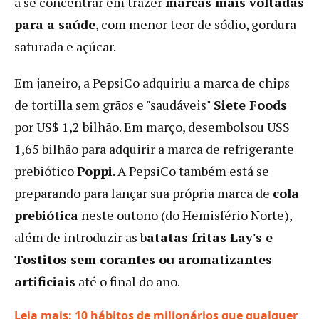
a se concentrar em trazer
marcas mais voltadas
para a saúde
, com menor teor de sódio, gordura
saturada e açúcar.
Em janeiro, a PepsiCo adquiriu a marca de chips
de tortilla sem grãos e "saudáveis"
Siete Foods
por US$ 1,2 bilhão. Em março, desembolsou US$
1,65 bilhão para adquirir a marca de refrigerante
prebiótico
Poppi
. A PepsiCo também está se
preparando para lançar sua própria marca de
cola
prebiótica
neste outono (do Hemisfério Norte),
além de introduzir as b
atatas fritas Lay's e
Tostitos sem corantes ou aromatizantes
artificiais
até o final do ano.
Leia mais: 10 hábitos de milionários que qualquer