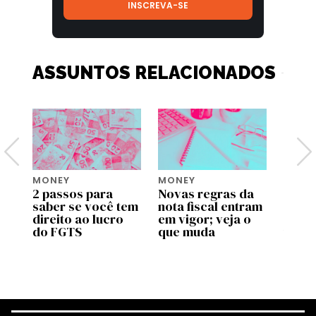
ASSUNTOS RELACIONADOS
MONEY
MONEY
MONE
2 passos para
Novas regras da
Move 
saber se você tem
nota fiscal entram
ente
pp
direito ao lucro
em vigor; veja o
uso d
do FGTS
que muda
traba
as
valid
prog