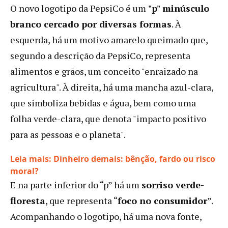
O novo logotipo da PepsiCo é um
"p" minúsculo
branco cercado por diversas formas
. À
esquerda, há um motivo amarelo queimado que,
segundo a descrição da PepsiCo, representa
alimentos e grãos, um conceito "enraizado na
agricultura". À direita, há uma mancha azul-clara,
que simboliza bebidas e água, bem como uma
folha verde-clara, que denota "impacto positivo
para as pessoas e o planeta".
Leia mais: Dinheiro demais: bênção, fardo ou risco
:
moral?
PepsiCo:
E na parte inferior do “p” há um
sorriso verde-
um
floresta
, que representa “
foco no consumidor
”.
rebranding
Acompanhando o logotipo, há uma nova fonte,
e