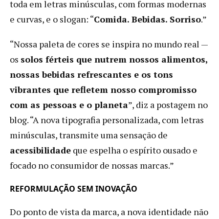
toda em letras minúsculas, com formas modernas
a
estratégia
e curvas, e o slogan: “
Comida. Bebidas. Sorriso
.”
para
deixar
“Nossa paleta de cores se inspira no mundo real —
de
os
solos férteis que nutrem nossos alimentos,
ser
nossas bebidas refrescantes e os tons
‘apenas
um
vibrantes que refletem nosso compromisso
refrigerante
com as pessoas e o planeta
”, diz a postagem no
açucarado’
blog. “A nova tipografia personalizada, com letras
minúsculas, transmite uma sensação de
acessibilidade
que espelha o espírito ousado e
focado no consumidor de nossas marcas.”
REFORMULAÇÃO SEM INOVAÇÃO
Do ponto de vista da marca, a nova identidade não