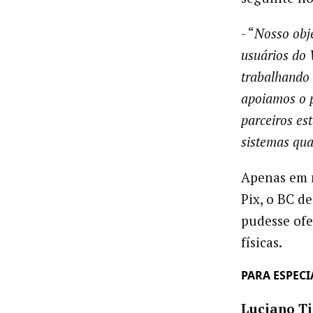
- “
Nosso obje
usuários do
trabalhando 
apoiamos o p
parceiros es
sistemas qua
Apenas em m
Pix, o BC d
pudesse ofe
físicas.
PARA ESPECI
Luciano 