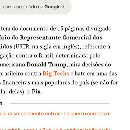
 item do documento de 15 páginas divulgado
tório do Representante Comercial dos
nidos
(USTR, na sigla em inglês), referente a
gação contra o Brasil, determinada pelo
 americano
Donald Trump
, mira decisões do
brasileiro contra
Big Techs
e bate em uma das
 financeiras mais populares do país (se não for
lar delas): o
Pix
.
m
aria e desmatamento entram na guerra comercial
procidade: como o Brasil vai reagir ao tarifaço de