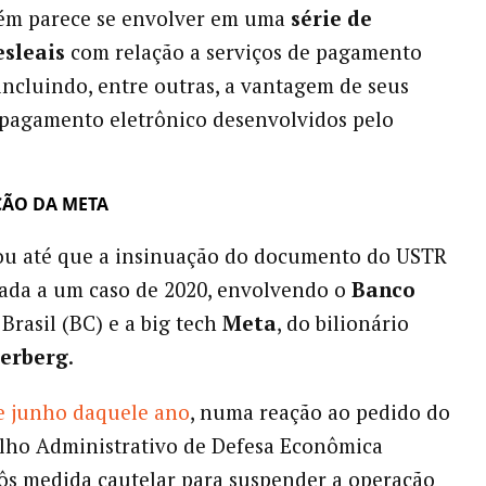
bém parece se envolver em uma
série de
esleais
com relação a serviços de pagamento
 incluindo, entre outras, a vantagem de seus
 pagamento eletrônico desenvolvidos pelo
ÇÃO DA META
u até que a insinuação do documento do USTR
iada a um caso de 2020, envolvendo o
Banco
Brasil (BC) e a big tech
Meta
, do bilionário
erberg
.
e junho daquele ano
, numa reação ao pedido do
lho Administrativo de Defesa Econômica
ôs medida cautelar para suspender a operação