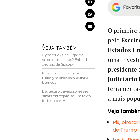
O primeiro
pelo
Escri
VEJA TAMBÉM
Estados U
Cybertrucks no lugar de
uma investi
veículos militares? Entenda a
decisão da SpaceX
presidente
Resiliência não é aguentar
Judiciário
tudo: 3 hábitos para evitar o
burnout
ferramentas
Esqueça o travessão: esses
sinais entregam se um texto
a mais popu
foi feito por IA
Veja també
Pix, pirat
de Trump
Lei de Reci