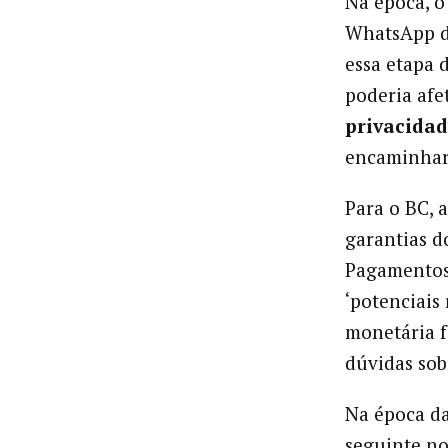
Na época, o
WhatsApp 
essa etapa 
poderia afe
privacidad
encaminhar 
Para o BC, a
garantias 
Pagamentos 
‘potenciais
monetária f
dúvidas sob
Na época da
seguinte no