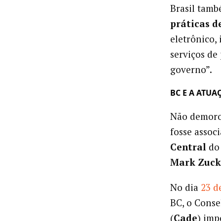
Brasil tam
práticas d
eletrônico,
serviços de
governo”.
BC E A ATUA
Não demoro
fosse assoc
Central
do 
Mark Zuck
No dia
23 d
BC, o Conse
(
Cade
) imp