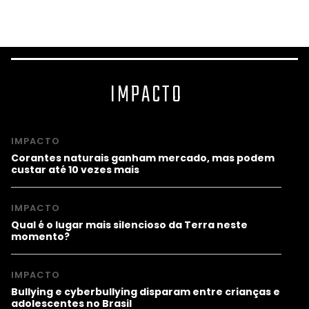
prog
IMPACTO
IMPACTO
Corantes naturais ganham mercado, mas podem
custar até 10 vezes mais
IMPACTO
Qual é o lugar mais silencioso da Terra neste
momento?
IMPACTO
Bullying e cyberbullying disparam entre crianças e
adolescentes no Brasil