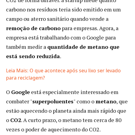
carbono nos resíduos teria sido emitido em um
campo ou aterro sanitário quando vende a
remoção de carbono
para empresas. Agora, a
empresa está trabalhando com o Google para
também medir a
quantidade de metano que
está sendo reduzida
.
Leia Mais: O que acontece após seu lixo ser levado
:
para reciclagem?
Por
O
Google
está especialmente interessado em
que
o
combater "
superpoluentes
" como o
metano
, que
Google
estão aquecendo o planeta ainda mais rápido que
decidiu
o
CO2
. A curto prazo, o metano tem cerca de 80
pagar
para
vezes o poder de aquecimento do CO2.