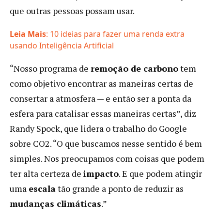
que outras pessoas possam usar.
Leia Mais
: 10 ideias para fazer uma renda extra
:
usando Inteligência Artificial
Por
“Nosso programa de
remoção de carbono
tem
que
o
como objetivo encontrar as maneiras certas de
Google
consertar a atmosfera — e então ser a ponta da
decidiu
esfera para catalisar essas maneiras certas”, diz
pagar
para
Randy Spock, que lidera o trabalho do Google
injetar
sobre CO2. “O que buscamos nesse sentido é bem
excremento
simples. Nos preocupamos com coisas que podem
de
ter alta certeza de
impacto
vaca
. E que podem atingir
no
uma
escala
tão grande a ponto de reduzir as
solo?
mudanças climáticas
.”