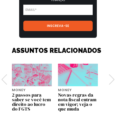
ASSUNTOS RELACIONADOS
MONEY
MONEY
MONE
2 passos para
Novas regras da
Move 
saber se você tem
nota fiscal entram
ente
pp
direito ao lucro
em vigor; veja o
uso d
do FGTS
que muda
traba
as
valid