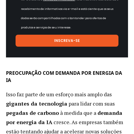
recebimento de informativos via e-mail e está ciente que os seus
dados serão compartilhados com o Santander para ofertas de
produtos e serviços de seu interesse.
PREOCUPAÇÃO COM DEMANDA POR ENERGIA DA
IA
Isso faz parte de um esforço mais amplo das
gigantes da tecnologia
para lidar com suas
pegadas de carbono
à medida que a
demanda
por energia da IA
​​cresce. As empresas também
estão tentando ajudar a acelerar novas soluções