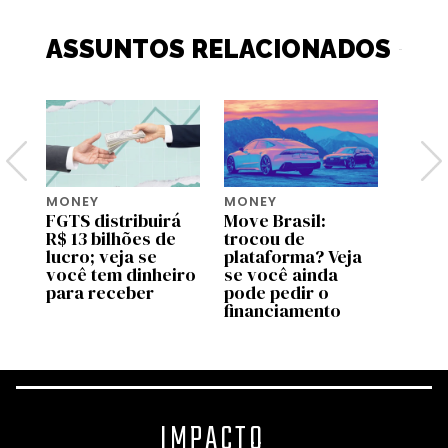
ASSUNTOS RELACIONADOS
MONEY
MONEY
MONE
ja
FGTS distribuirá
Move Brasil:
Saque
ara
R$ 13 bilhões de
trocou de
do FG
lucro; veja se
plataforma? Veja
novo
você tem dinheiro
se você ainda
em ag
para receber
pode pedir o
quem
financiamento
IMPACTO