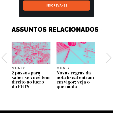
ASSUNTOS RELACIONADOS
MONEY
MONEY
MONE
2 passos para
Novas regras da
Move 
saber se você tem
nota fiscal entram
ente
pp
direito ao lucro
em vigor; veja o
uso d
do FGTS
que muda
traba
as
valid
prog