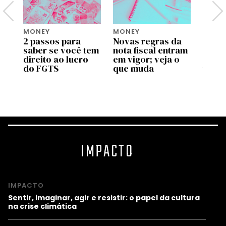
MONEY
MONEY
MONE
2 passos para
Novas regras da
Move 
saber se você tem
nota fiscal entram
ente
pp
direito ao lucro
em vigor; veja o
uso d
do FGTS
que muda
traba
as
valid
prog
IMPACTO
IMPACTO
Sentir, imaginar, agir e resistir: o papel da cultura
na crise climática