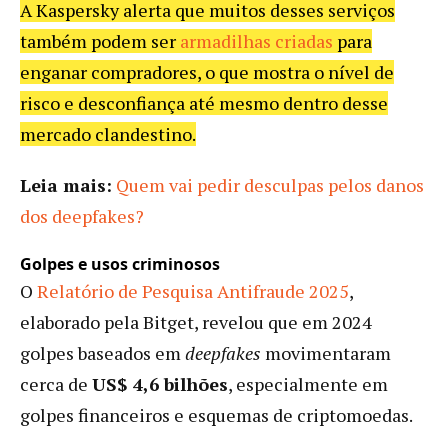
A Kaspersky alerta que muitos desses serviços
também podem ser
armadilhas criadas
para
enganar compradores, o que mostra o nível de
risco e desconfiança até mesmo dentro desse
mercado clandestino.
Leia mais:
Quem vai pedir desculpas pelos danos
dos deepfakes?
Golpes e usos criminosos
O
Relatório de Pesquisa Antifraude 2025
,
elaborado pela Bitget, revelou que em 2024
golpes baseados em
deepfakes
movimentaram
cerca de
US$ 4,6 bilhões
, especialmente em
golpes financeiros e esquemas de criptomoedas.