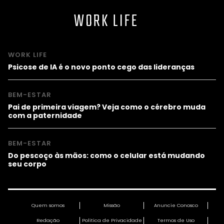
WORK LIFE
WORK LIFE
Psicose de IA é o novo ponto cego das lideranças
BEM-ESTAR
Pai de primeira viagem? Veja como o cérebro muda
com a paternidade
BEM-ESTAR
Do pescoço às mãos: como o celular está mudando
seu corpo
Quem somos
Missão
Anuncie Conosco
Redação
Política de Privacidade
Termos de Uso