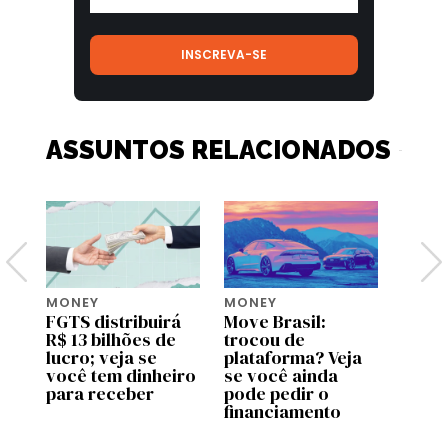
ASSUNTOS RELACIONADOS
MONEY
MONEY
MONE
ja
FGTS distribuirá
Move Brasil:
Saque
ara
R$ 13 bilhões de
trocou de
do FG
lucro; veja se
plataforma? Veja
novo
você tem dinheiro
se você ainda
em ag
para receber
pode pedir o
quem
financiamento