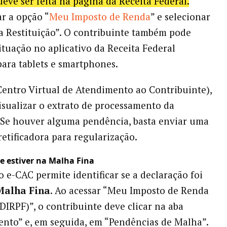
deve ser feita na página da Receita Federal.
ar a opção “
Meu Imposto de Renda
” e selecionar
a Restituição”. O contribuinte também pode
situação no aplicativo da Receita Federal
para tablets e smartphones.
entro Virtual de Atendimento ao Contribuinte),
visualizar o extrato de processamento da
 Se houver alguma pendência, basta enviar uma
retificadora para regularização.
se estiver na Malha Fina
o e-CAC permite identificar se a declaração foi
Malha Fina
. Ao acessar “Meu Imposto de Renda
 DIRPF)”, o contribuinte deve clicar na aba
nto” e, em seguida, em “Pendências de Malha”.