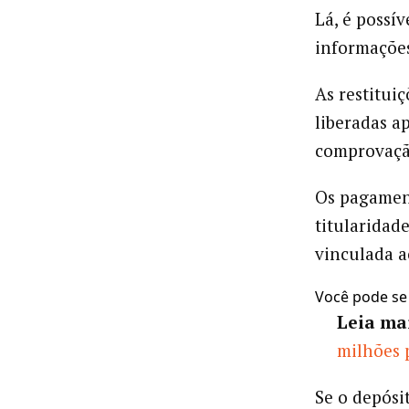
Lá, é possív
informaçõe
As restitui
liberadas a
comprovação
Os pagament
titularidad
vinculada a
Você pode se
Leia ma
milhões 
Se o depósi