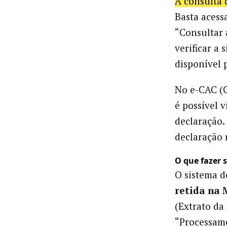
A consulta 
Basta acess
“Consultar 
verificar a 
disponível 
No e-CAC (C
é possível 
declaração.
declaração 
O que fazer 
O sistema d
retida na 
(Extrato da
“Processame