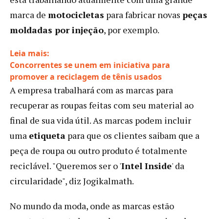
marca de
motocicletas
para fabricar novas
peças
moldadas por injeção
, por exemplo.
Leia mais:
Concorrentes se unem em iniciativa para
:
promover a reciclagem de tênis usados
Reciclar
A empresa trabalhará com as marcas para
tecidos
recuperar as roupas feitas com seu material ao
elásticos
final de sua vida útil. As marcas podem incluir
pode
uma
etiqueta
para que os clientes saibam que a
deixar
de
peça de roupa ou outro produto é totalmente
ser
reciclável. "Queremos ser o '
Intel Inside
' da
desafio,
circularidade", diz Jogikalmath.
segundo
esta
No mundo da moda, onde as marcas estão
startup