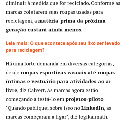
diminuir à medida que for reciclado. Conforme as
marcas coletarem suas roupas usadas para
reciclagem, a
matéria-prima da próxima
geração custará ainda menos
.
Leia mais: O que acontece após seu lixo ser levado
:
para reciclagem?
Reciclar
Há uma forte demanda em diversas categorias,
tecidos
elásticos
desde
roupas esportivas casuais até roupas
pode
íntimas e vestuário para atividades ao ar
deixar
livre
, diz Calvert. As marcas agora estão
de
ser
começando a testá-lo em
projetos-piloto
.
desafio,
"Quando publiquei sobre isso no
LinkedIn
, as
segundo
marcas começaram a ligar", diz Jogikalmath.
esta
startup