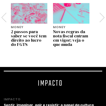
MONEY
MONEY
MONE
2 passos para
Novas regras da
Move 
saber se você tem
nota fiscal entram
ente
pp
direito ao lucro
em vigor; veja o
uso d
do FGTS
que muda
traba
as
valid
prog
IMPACTO
IMPACTO
Sentir, imaginar, agir e resistir: o papel da cultura