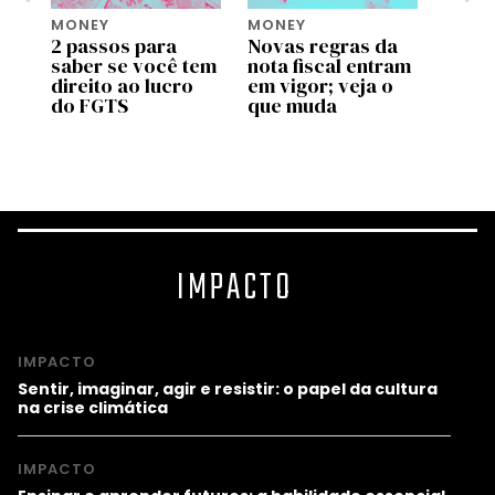
MONEY
MONEY
MONE
2 passos para
Novas regras da
Move 
saber se você tem
nota fiscal entram
ente
pp
direito ao lucro
em vigor; veja o
uso d
do FGTS
que muda
traba
as
valid
prog
IMPACTO
IMPACTO
Sentir, imaginar, agir e resistir: o papel da cultura
na crise climática
IMPACTO