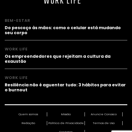
WORK LIFE
BEM-ESTAR
Do pescoço às mãos: como o celular está mudando
seu corpo
WORK LIFE
Os empreendedores que rejeitam a cultura da
exaustão
WORK LIFE
Resiliência não é aguentar tudo: 3 hábitos para evitar
o burnout
Quem somos
Missão
Anuncie Conosco
Redação
Política de Privacidade
Termos de Uso
Contatos