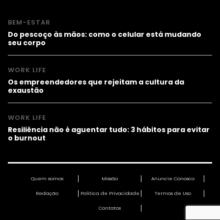
BEM-ESTAR
Do pescoço às mãos: como o celular está mudando
seu corpo
WORK LIFE
Os empreendedores que rejeitam a cultura da
exaustão
WORK LIFE
Resiliência não é aguentar tudo: 3 hábitos para evitar
o burnout
Quem somos
Missão
Anuncie Conosco
Redação
Política de Privacidade
Termos de Uso
Contatos