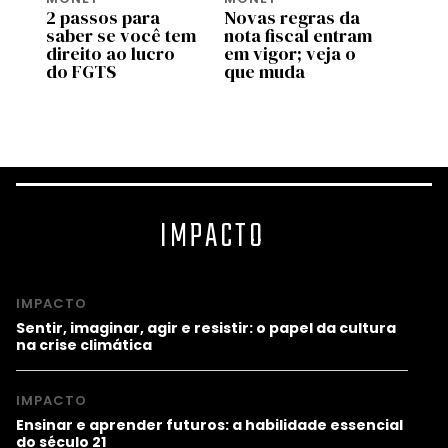
2 passos para
Novas regras da
Move 
saber se você tem
nota fiscal entram
ente
pp
direito ao lucro
em vigor; veja o
uso d
do FGTS
que muda
traba
as
valid
prog
IMPACTO
IMPACTO
Sentir, imaginar, agir e resistir: o papel da cultura
na crise climática
IMPACTO
Ensinar e aprender futuros: a habilidade essencial
do século 21