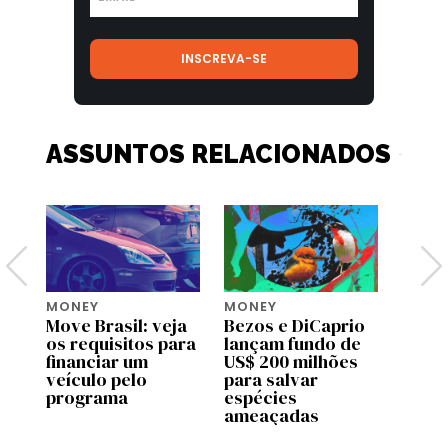
ASSUNTOS RELACIONADOS
MONEY
MONEY
MONE
Move Brasil: veja
Bezos e DiCaprio
Move 
os requisitos para
lançam fundo de
troco
financiar um
US$ 200 milhões
plata
la
veículo pelo
para salvar
se vo
programa
espécies
pode 
ameaçadas
finan