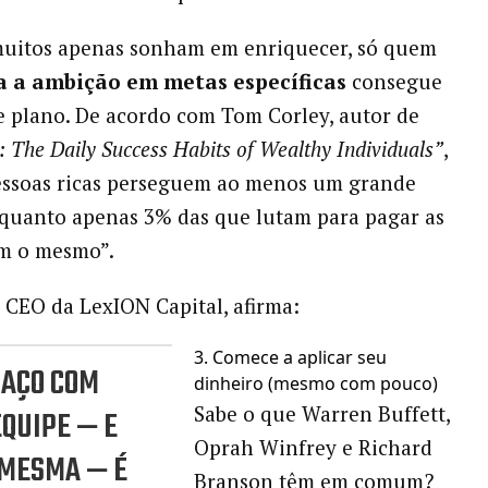
uitos apenas sonham em enriquecer, só quem
 a ambição em metas específicas
consegue
se plano. De acordo com Tom Corley, autor de
: The Daily Success Habits of Wealthy Individuals”
,
essoas ricas perseguem ao menos um grande
nquanto apenas 3% das que lutam para pagar as
em o mesmo”.
, CEO da LexION Capital, afirma:
3. Comece a aplicar seu
FAÇO COM
dinheiro (mesmo com pouco)
Sabe o que Warren Buffett,
QUIPE — E
Oprah Winfrey e Richard
 MESMA — É
Branson têm em comum?