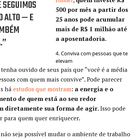
E SEGUIMOS
500 por mês a partir dos
 ALTO — E
25 anos pode acumular
AMBÉM
mais de R$ 1 milhão até
a aposentadoria
.
.”
4. Conviva com pessoas que te
elevam
 tenha ouvido de seus pais que “você é a média
essoas com quem mais convive”. Pode parecer
as há
estudos que mostram
:
a energia e o
ento de quem está ao seu redor
m diretamente sua forma de agir
. Isso pode
or para quem quer enriquecer.
ão seja possível mudar o ambiente de trabalho