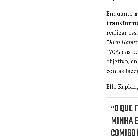
Enquanto m
transforma
realizar es
“Rich Habits
“70% das p
objetivo, e
contas faz
Elle Kaplan
“O QUE 
MINHA E
COMIGO