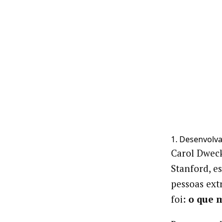
1. Desenvolv
Carol Dweck
Stanford, e
pessoas ext
foi:
o que 