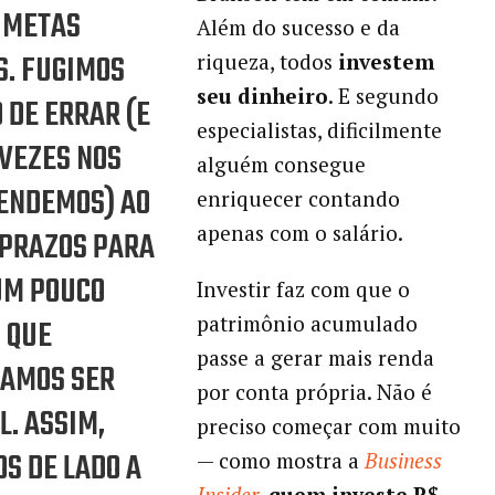
 METAS
Além do sucesso e da
. FUGIMOS
riqueza, todos
investem
seu dinheiro
. E segundo
 DE ERRAR (E
especialistas, dificilmente
VEZES NOS
alguém consegue
ENDEMOS) AO
enriquecer contando
apenas com o salário.
 PRAZOS PARA
UM POUCO
Investir faz com que o
patrimônio acumulado
 QUE
passe a gerar mais renda
TAMOS SER
por conta própria. Não é
L. ASSIM,
preciso começar com muito
S DE LADO A
— como mostra a
Business
Insider
,
quem investe R$