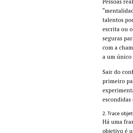
Pessoas rea
“mentalida
talentos po
escrita ou 
seguras par
com a chama
a um único
Sair do con
primeiro pa
experimenta
escondidas 
2. Trace obje
Há uma fra
objetivo é 