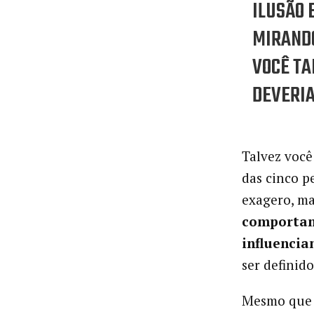
ILUSÃO 
MIRANDO
VOCÊ T
DEVERIA
Talvez você
das cinco p
exagero, m
comportam
influencia
ser definid
Mesmo que n