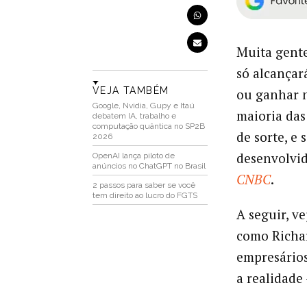
Muita gent
só alcançar
VEJA TAMBÉM
ou ganhar n
Google, Nvidia, Gupy e Itaú
maioria das
debatem IA, trabalho e
computação quântica no SP2B
de sorte, e
2026
desenvolvid
OpenAI lança piloto de
anúncios no ChatGPT no Brasil
CNBC
.
2 passos para saber se você
tem direito ao lucro do FGTS
A seguir, v
como Richar
empresários
a realidade