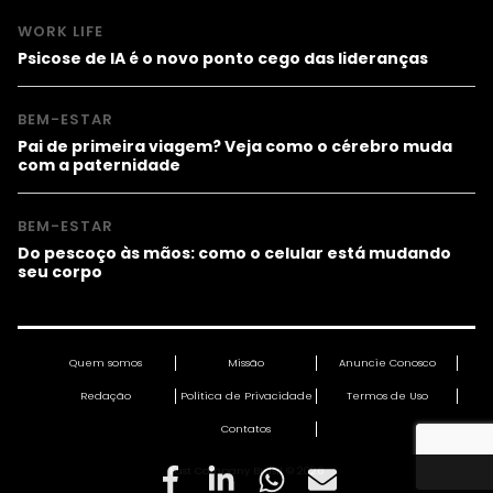
WORK LIFE
Psicose de IA é o novo ponto cego das lideranças
BEM-ESTAR
Pai de primeira viagem? Veja como o cérebro muda
com a paternidade
BEM-ESTAR
Do pescoço às mãos: como o celular está mudando
seu corpo
Quem somos
Missão
Anuncie Conosco
Redação
Política de Privacidade
Termos de Uso
Contatos
Fast Company Brasil © 2026