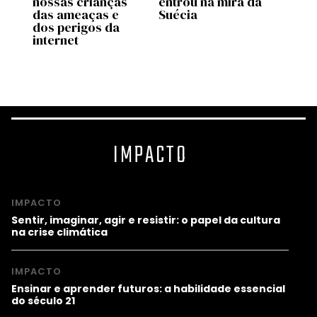
nossas crianças
entrou na mira da
ChatG
das ameaças e
Suécia
rotin
dos perigos da
cuid
internet
filhos
pai”
IMPACTO
IMPACTO
Sentir, imaginar, agir e resistir: o papel da cultura
na crise climática
IMPACTO
Ensinar e aprender futuros: a habilidade essencial
do século 21