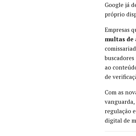
Google já d
próprio disp
Empresas q
multas de 
comissariad
buscadores 
ao conteúdo
de verificaç
Com as nova
vanguarda, 
regulação e
digital de 