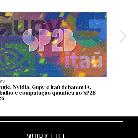
WS
NEWS
gle, Nvidia, Gupy e Itaú debatem IA,
OpenAI l
abalho e computação quântica no SP2B
no Brasil
26