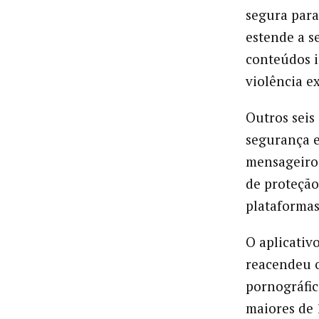
segura par
estende a s
conteúdos 
violência e
Outros seis
segurança e
mensageiros
de proteção
plataformas
O aplicativ
reacendeu o
pornográfic
maiores de 