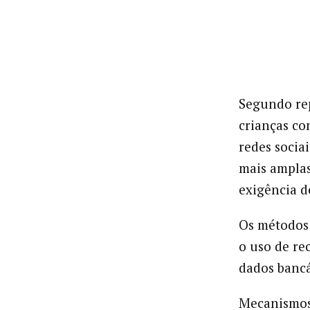
Segundo re
crianças c
redes soci
mais amplas
exigência d
Os métodos 
o uso de re
dados bancá
Mecanismos 