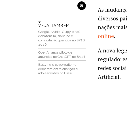
As mudanças
diversos paí
VEJA TAMBÉM
nações mais
Google, Nvidia, Gupy e Itaú
online
.
debatem IA, trabalho e
computação quântica no SP2B
2026
A nova legi
OpenAI lança piloto de
anúncios no ChatGPT no Brasil
reguladores
Bullying e cyberbullying
redes socia
disparam entre crianças e
adolescentes no Brasil
Artificial.