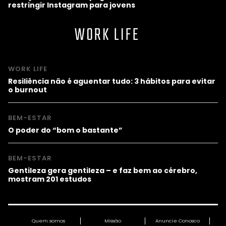
restringir Instagram para jovens
WORK LIFE
WORK LIFE
Resiliência não é aguentar tudo: 3 hábitos para evitar
o burnout
BEM-ESTAR
O poder do “bom o bastante”
BEM-ESTAR
Gentileza gera gentileza – e faz bem ao cérebro,
mostram 201 estudos
Quem somos
Missão
Anuncie Conosco