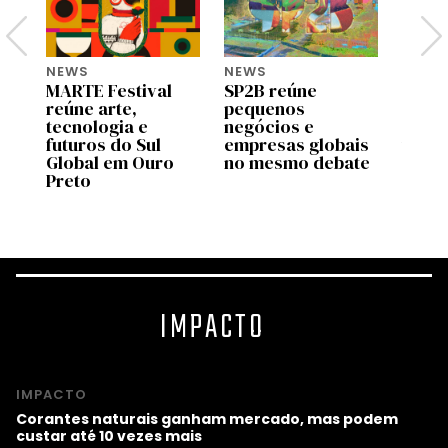
NEWS
NEWS
NEWS
MARTE Festival
SP2B reúne
Googl
reúne arte,
pequenos
Gupy 
e
tecnologia e
negócios e
debat
futuros do Sul
empresas globais
traba
ta
Global em Ouro
no mesmo debate
comp
Preto
quânt
2026
IMPACTO
IMPACTO
Corantes naturais ganham mercado, mas podem
custar até 10 vezes mais