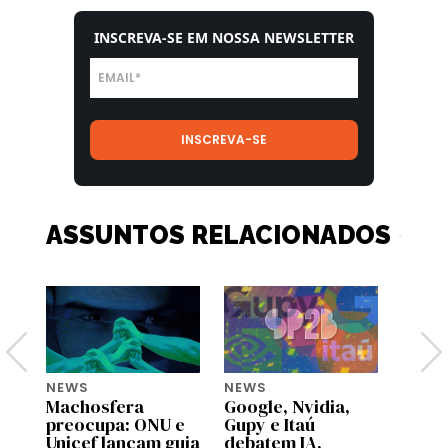
INSCREVA-SE EM NOSSA NEWSLETTER
ASSUNTOS RELACIONADOS
NEWS
NEWS
NEWS
Machosfera
Google, Nvidia,
OpenA
preocupa: ONU e
Gupy e Itaú
pilot
Unicef lançam guia
debatem IA,
no C