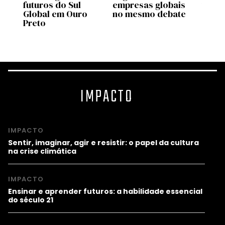
futuros do Sul
empresas globais
traba
ta
Global em Ouro
no mesmo debate
comp
Preto
quânt
2026
IMPACTO
IMPACTO
Sentir, imaginar, agir e resistir: o papel da cultura
na crise climática
IMPACTO
Ensinar e aprender futuros: a habilidade essencial
do século 21