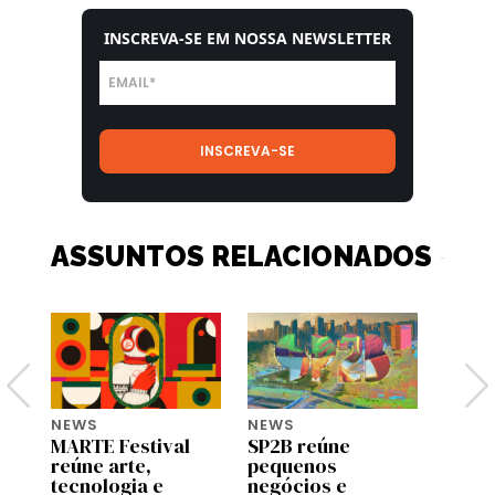
INSCREVA-SE EM NOSSA NEWSLETTER
ASSUNTOS RELACIONADOS
NEWS
NEWS
NEWS
MARTE Festival
SP2B reúne
Googl
reúne arte,
pequenos
Gupy 
e
tecnologia e
negócios e
debat