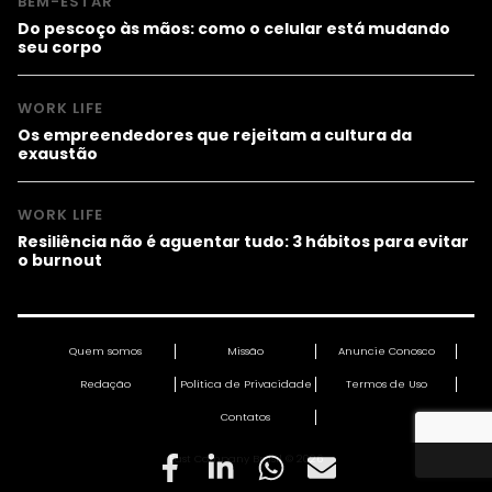
BEM-ESTAR
Do pescoço às mãos: como o celular está mudando
seu corpo
WORK LIFE
Os empreendedores que rejeitam a cultura da
exaustão
WORK LIFE
Resiliência não é aguentar tudo: 3 hábitos para evitar
o burnout
Quem somos
Missão
Anuncie Conosco
Redação
Política de Privacidade
Termos de Uso
Contatos
Fast Company Brasil © 2026