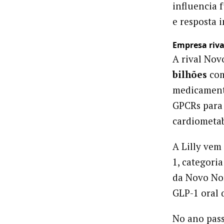
influencia 
e resposta 
Empresa riv
A rival No
bilhões
com
medicamento
GPCRs para 
cardiometab
A Lilly vem
1, categori
da Novo No
GLP-1 oral 
No ano pass