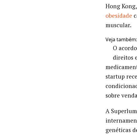
Hong Kong, 
obesidade
c
muscular.
Veja também
O acordo
direitos 
medicamento
startup rec
condicionad
sobre venda
A Superlumi
internament
genéticas 