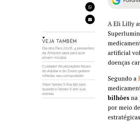
A Eli Lilly
Superlumina
VEJA TAMBÉM
medicament
Dia dos Pais 2026: 4 presentes
artificial 
da Amazon para pais que
amam música
doenças car
Cuidado! Atualizações falsas
do Adobe e do Zoom podem
infectar seu computador
Segundo a
Xbox Series S fica tão caro
medicament
quanto o Series X em sua
estreia
bilhões
na 
por meio de
estratégicas