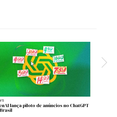
WS
NEWS
enAI lança piloto de anúncios no ChatGPT
São Paul
Brasil
compromi