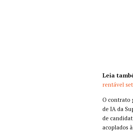
Leia tamb
rentável se
O contrato 
de IA da Su
de candidat
acoplados à