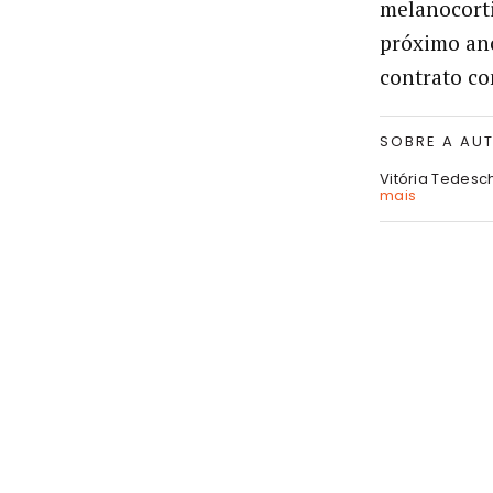
melanocort
próximo ano
contrato com
SOBRE A AU
Vitória Tedesc
mais