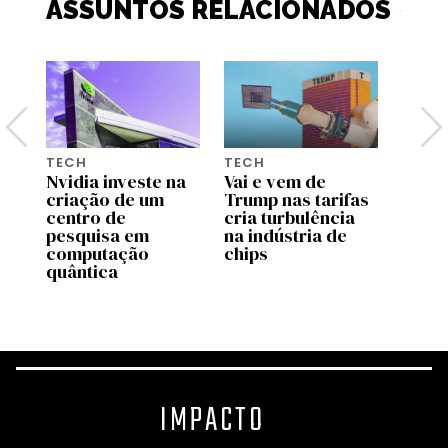
ASSUNTOS RELACIONADOS
TECH
TECH
INTEL
Nvidia investe na
Vai e vem de
ARTIF
criação de um
Trump nas tarifas
Prepa
dar
centro de
cria turbulência
escas
pesquisa em
na indústria de
memó
computação
chips
pode
quântica
celul
lapto
IMPACTO