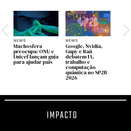
NEWS
NEWS
NEWS
Machosfera
Google, Nvidia,
OpenA
preocupa: ONU e
Gupy e Itaú
pilot
Unicef lançam guia
debatem IA,
no C
para ajudar pais
trabalho e
Brasi
computação
quântica no SP2B
2026
IMPACTO