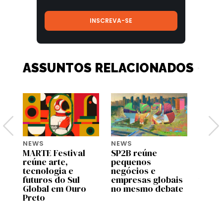
ASSUNTOS RELACIONADOS
NEWS
NEWS
NEWS
MARTE Festival
SP2B reúne
Googl
reúne arte,
pequenos
Gupy 
e
tecnologia e
negócios e
debat
futuros do Sul
empresas globais
traba
ta
Global em Ouro
no mesmo debate
comp
Preto
quânt
2026