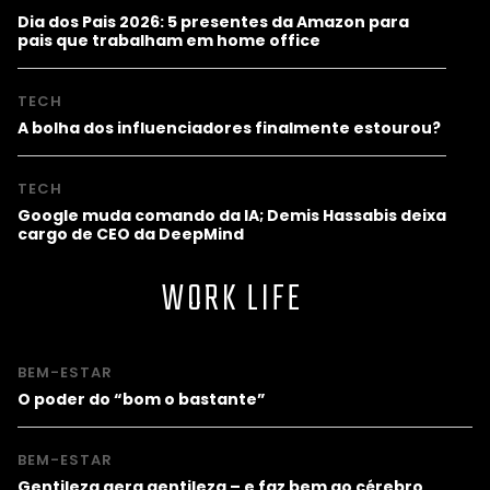
Dia dos Pais 2026: 5 presentes da Amazon para
pais que trabalham em home office
TECH
A bolha dos influenciadores finalmente estourou?
TECH
Google muda comando da IA; Demis Hassabis deixa
cargo de CEO da DeepMind
WORK LIFE
BEM-ESTAR
O poder do “bom o bastante”
BEM-ESTAR
Gentileza gera gentileza – e faz bem ao cérebro,