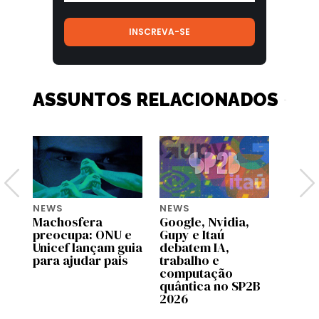
ASSUNTOS RELACIONADOS
NEWS
NEWS
NEWS
Machosfera
Google, Nvidia,
OpenA
preocupa: ONU e
Gupy e Itaú
pilot
Unicef lançam guia
debatem IA,
no C
para ajudar pais
trabalho e
Brasi
computação
quântica no SP2B
2026