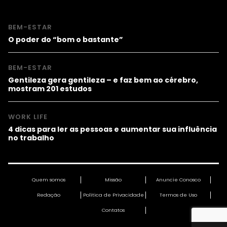
BEM-ESTAR
O poder do “bom o bastante”
BEM-ESTAR
Gentileza gera gentileza – e faz bem ao cérebro,
mostram 201 estudos
WORK LIFE
4 dicas para ler as pessoas e aumentar sua influência
no trabalho
Quem somos
Missão
Anuncie Conosco
Redação
Política de Privacidade
Termos de Uso
Contatos