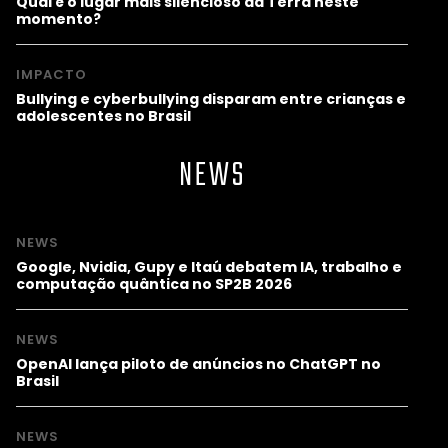
Qual é o lugar mais silencioso da Terra neste
momento?
IMPACTO
Bullying e cyberbullying disparam entre crianças e
adolescentes no Brasil
NEWS
NEWS
Google, Nvidia, Gupy e Itaú debatem IA, trabalho e
computação quântica no SP2B 2026
NEWS
OpenAI lança piloto de anúncios no ChatGPT no
Brasil
NEWS