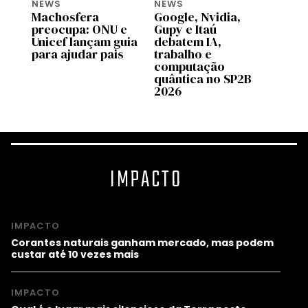
NEWS
NEWS
NEWS
Machosfera
Google, Nvidia,
OpenA
preocupa: ONU e
Gupy e Itaú
pilot
Unicef lançam guia
debatem IA,
no C
para ajudar pais
trabalho e
Brasi
computação
quântica no SP2B
2026
IMPACTO
IMPACTO
Corantes naturais ganham mercado, mas podem
custar até 10 vezes mais
IMPACTO