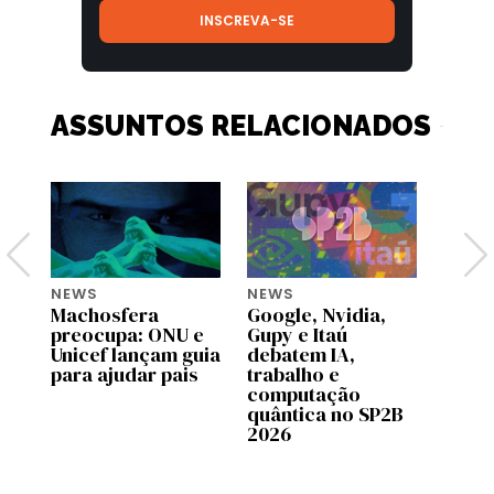
ASSUNTOS RELACIONADOS
NEWS
NEWS
NEWS
Machosfera
Google, Nvidia,
OpenA
preocupa: ONU e
Gupy e Itaú
pilot
Unicef lançam guia
debatem IA,
no C
para ajudar pais
trabalho e
Brasi
computação
quântica no SP2B
2026