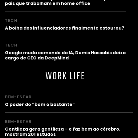
pais que trabalham em home office
TECH
A bolha dos influenciadores finalmente estourou?
TECH
Google muda comando da IA; Demis Hassabis deixa
cargo de CEO da DeepMind
WORK LIFE
BEM-ESTAR
O poder do “bom o bastante”
BEM-ESTAR
Gentileza gera gentileza – e faz bem ao cérebro,
mostram 201 estudos