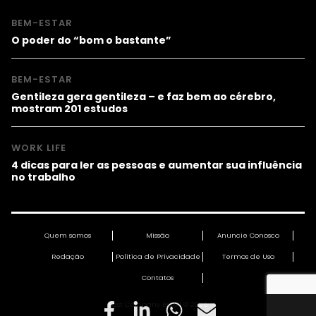
BEM-ESTAR
O poder do “bom o bastante”
BEM-ESTAR
Gentileza gera gentileza – e faz bem ao cérebro,
mostram 201 estudos
WORK LIFE
4 dicas para ler as pessoas e aumentar sua influência
no trabalho
Quem somos
Missão
Anuncie Conosco
Redação
Política de Privacidade
Termos de Uso
Contatos
Fast Company Brasil © 2026