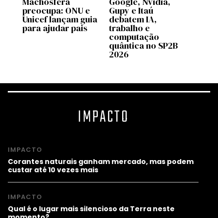
Machosfera
Google, Nvidia,
OpenA
preocupa: ONU e
Gupy e Itaú
pilot
Unicef lançam guia
debatem IA,
no C
para ajudar pais
trabalho e
Brasi
computação
quântica no SP2B
2026
IMPACTO
IMPACTO
Corantes naturais ganham mercado, mas podem
custar até 10 vezes mais
IMPACTO
Qual é o lugar mais silencioso da Terra neste
momento?