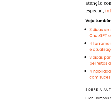
atenção com
especial,
in
Veja també
3 dicas si
ChatGPT e 
4 ferramen
e atualiza
3 dicas par
perfeitos 
4 habilidad
com suces
SOBRE A AU
Lilian Campos 