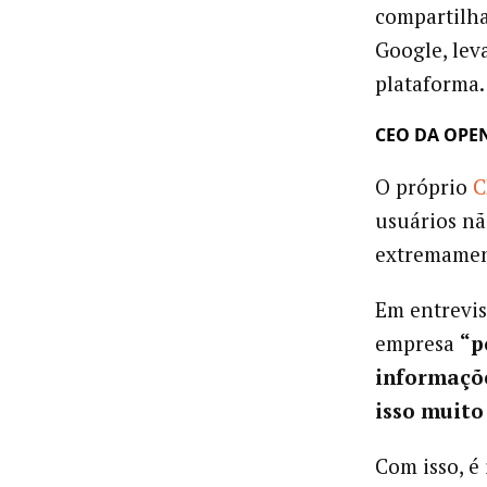
compartilh
Google, lev
plataforma.
CEO DA OPE
O próprio
C
usuários n
extremamen
Em entrevis
empresa
“p
informaçõ
isso muito
Com isso, é