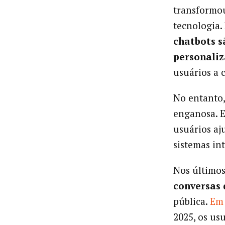
transformou
tecnologia. 
chatbots s
personaliz
usuários a 
No entanto,
enganosa. E
usuários a
sistemas in
Nos últimos
conversas
pública.
Em 
2025, os us