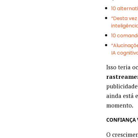
10 alterna
“Desta vez 
inteligência
10 comando
“Alucinaçõ
IA cognitiv
Isso teria 
rastreamen
publicidade
ainda está e
momento.
CONFIANÇA 
O crescime