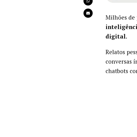
Milhões de 
inteligênc
digital
.
Relatos pes
conversas í
chatbots c