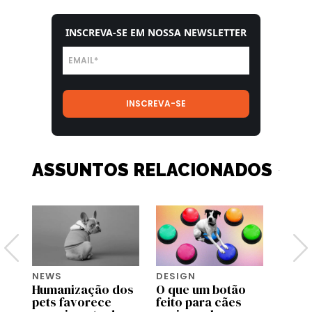
INSCREVA-SE EM NOSSA NEWSLETTER
ASSUNTOS RELACIONADOS
NEWS
DESIGN
MONE
y:
Humanização dos
O que um botão
Acred
pets favorece
feito para cães
estã