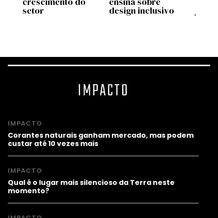
crescimento do
ensina sobre
os h
setor
design inclusivo
jogo 
onlin
IMPACTO
IMPACTO
Corantes naturais ganham mercado, mas podem
custar até 10 vezes mais
IMPACTO
Qual é o lugar mais silencioso da Terra neste
momento?
IMPACTO