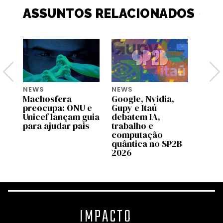
ASSUNTOS RELACIONADOS
NEWS
NEWS
NEWS
Machosfera
Google, Nvidia,
OpenA
preocupa: ONU e
Gupy e Itaú
pilot
Unicef lançam guia
debatem IA,
no C
para ajudar pais
trabalho e
Brasi
computação
quântica no SP2B
2026
IMPACTO