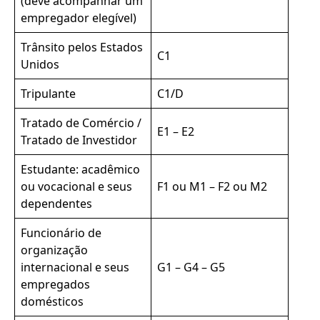
(deve acompanhar um
empregador elegível)
Trânsito pelos Estados
C1
Unidos
Tripulante
C1/D
Tratado de Comércio /
E1 – E2
Tratado de Investidor
Estudante: acadêmico
ou vocacional e seus
F1 ou M1 – F2 ou M2
dependentes
Funcionário de
organização
internacional e seus
G1 – G4 – G5
empregados
domésticos