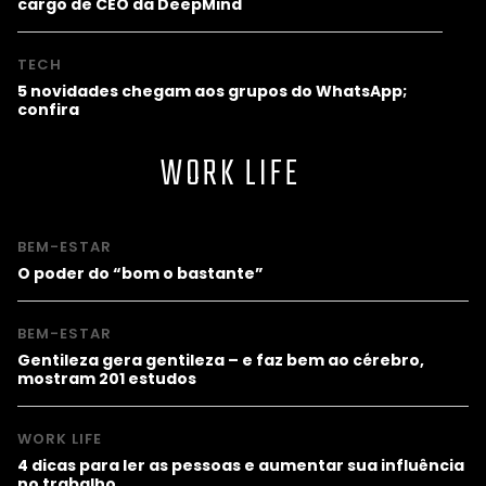
cargo de CEO da DeepMind
TECH
5 novidades chegam aos grupos do WhatsApp;
confira
WORK LIFE
BEM-ESTAR
O poder do “bom o bastante”
BEM-ESTAR
Gentileza gera gentileza – e faz bem ao cérebro,
mostram 201 estudos
WORK LIFE
4 dicas para ler as pessoas e aumentar sua influência
no trabalho