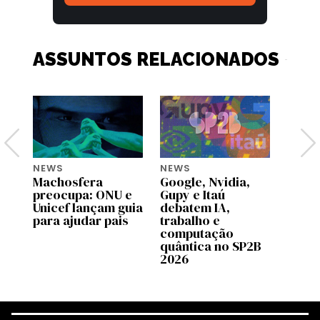
ASSUNTOS RELACIONADOS
NEWS
NEWS
NEWS
Machosfera
Google, Nvidia,
OpenA
preocupa: ONU e
Gupy e Itaú
pilot
Unicef lançam guia
debatem IA,
no C
para ajudar pais
trabalho e
Brasi
computação
quântica no SP2B
2026