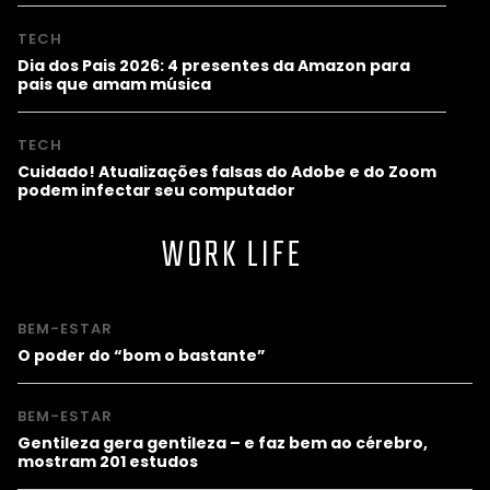
TECH
Dia dos Pais 2026: 4 presentes da Amazon para
pais que amam música
TECH
Cuidado! Atualizações falsas do Adobe e do Zoom
podem infectar seu computador
WORK LIFE
BEM-ESTAR
O poder do “bom o bastante”
BEM-ESTAR
Gentileza gera gentileza – e faz bem ao cérebro,
mostram 201 estudos