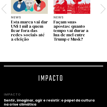
NEWS
NEWS
NEWS
Esta marca vai dar
Façam suas
Por q
US$ 1 mil a quem
apostas: quanto
home
ode
ficar fora das
tempo vai durar a
gera
redes sociais até
lua de mel entre
resol
a eleição
Trump e Musk?
em D
IMPACTO
IMPACTO
Sentir, imaginar, agir e resistir: o papel da cultura
na crise climática