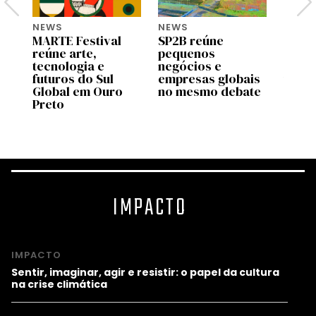
NEWS
NEWS
NEWS
MARTE Festival
SP2B reúne
Googl
reúne arte,
pequenos
Gupy 
e
tecnologia e
negócios e
debat
futuros do Sul
empresas globais
traba
ta
Global em Ouro
no mesmo debate
comp
Preto
quânt
2026
IMPACTO
IMPACTO
Sentir, imaginar, agir e resistir: o papel da cultura
na crise climática