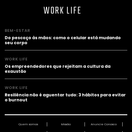
WORK LIFE
BEM-ESTAR
Do pescoço às mãos: como o celular está mudando
seu corpo
WORK LIFE
Os empreendedores que rejeitam a cultura da
exaustão
WORK LIFE
Resiliência não é aguentar tudo: 3 hábitos para evitar
o burnout
Quem somos
Missão
Anuncie Conosco