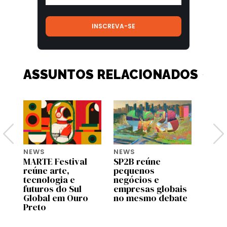
ASSUNTOS RELACIONADOS
NEWS
NEWS
NEWS
MARTE Festival
SP2B reúne
Googl
reúne arte,
pequenos
Gupy 
e
tecnologia e
negócios e
debat
futuros do Sul
empresas globais
traba
ta
Global em Ouro
no mesmo debate
comp
Preto
quânt
2026