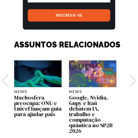
ASSUNTOS RELACIONADOS
NEWS
NEWS
NEWS
Machosfera
Google, Nvidia,
OpenA
preocupa: ONU e
Gupy e Itaú
pilot
Unicef lançam guia
debatem IA,
no C
para ajudar pais
trabalho e
Brasi
computação
quântica no SP2B
2026