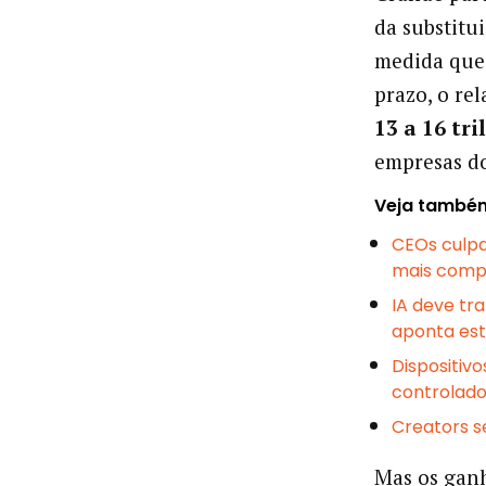
da substitu
medida que 
prazo, o re
13 a 16 tr
empresas d
Veja també
CEOs culpa
mais comp
IA deve tr
aponta est
Dispositiv
controlado
Creators se
Mas os ganh