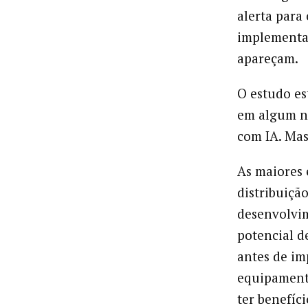
alerta para 
implementaç
apareçam.
O estudo e
em algum n
com IA. Mas 
As maiores
distribuiçã
desenvolvim
potencial d
antes de im
equipament
ter benefíci