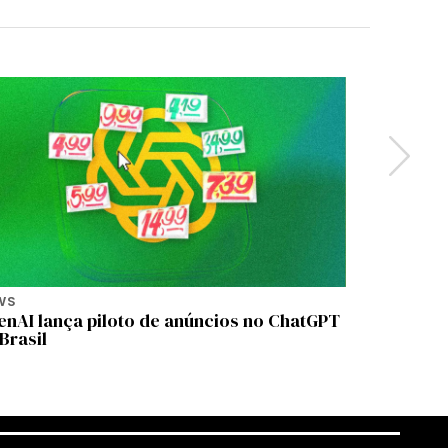
WS
NEWS
enAI lança piloto de anúncios no ChatGPT
São Paul
Brasil
compromi