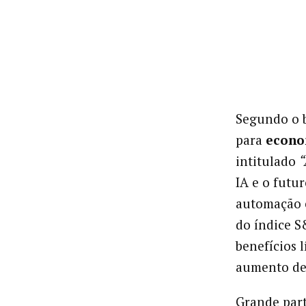
Segundo o b
para
econo
intitulado
“
IA e o futur
automação e
do índice S
benefícios 
aumento de
Grande part