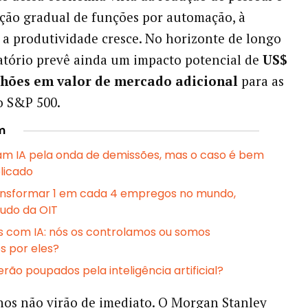
ição gradual de funções por automação, à
a produtividade cresce. No horizonte de longo
latório prevê ainda um impacto potencial de
US$
ilhões em valor de mercado adicional
para as
o S&P 500.
m
m IA pela onda de demissões, mas o caso é bem
licado
ansformar 1 em cada 4 empregos no mundo,
udo da OIT
os com IA: nós os controlamos ou somos
s por eles?
rão poupados pela inteligência artificial?
os não virão de imediato. O Morgan Stanley