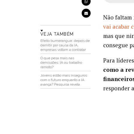
Não faltam
vai acabar
VEJA TAMBÉM
mas que nin
Efeito bumerangue: depois de
consegue pa
demitir por causa da IA,
empresas voltam a contratar
O que pesa mais nas
Para lídere
demissões: IA ou trabalho
remoto?
como a rev
Jovens estão mais inseguros
financeiro
com o futuro enquanto a IA
avança? Pesquisa revela
responder a