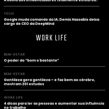
TECH
Google muda comando da IA; Demis Hassabis deixa
cargo de CEO da DeepMind
WORK LIFE
BEM-ESTAR
O poder do “bom o bastante”
BEM-ESTAR
Gentileza gera gentileza – e faz bem ao cérebro,
mostram 201 estudos
WORK LIFE
4 dicas para ler as pessoas e aumentar sua influência
no trabalho