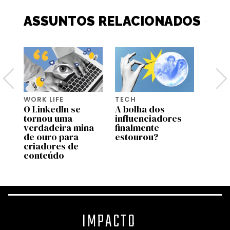
ASSUNTOS RELACIONADOS
WORK LIFE
TECH
TECH
e
O LinkedIn se
A bolha dos
Vai c
so
tornou uma
influenciadores
aman
verdadeira mina
finalmente
o púb
de ouro para
estourou?
influ
criadores de
do cl
conteúdo
IMPACTO