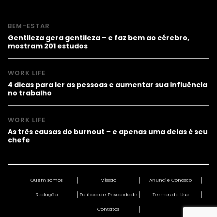
BEM-ESTAR
Gentileza gera gentileza – e faz bem ao cérebro,
mostram 201 estudos
WORK LIFE
4 dicas para ler as pessoas e aumentar sua influência
no trabalho
WORK LIFE
As três causas do burnout – e apenas uma delas é seu
chefe
Quem somos
Missão
Anuncie Conosco
Redação
Política de Privacidade
Termos de Uso
Contatos