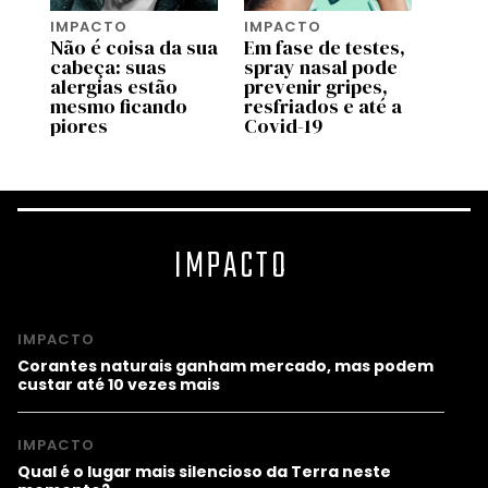
IMPACTO
IMPACTO
IMPA
e
Não é coisa da sua
Em fase de testes,
Você 
cabeça: suas
spray nasal pode
equiv
alergias estão
prevenir gripes,
cartã
mesmo ficando
resfriados e até a
em mi
piores
Covid-19
por 
IMPACTO
IMPACTO
Corantes naturais ganham mercado, mas podem
custar até 10 vezes mais
IMPACTO
Qual é o lugar mais silencioso da Terra neste