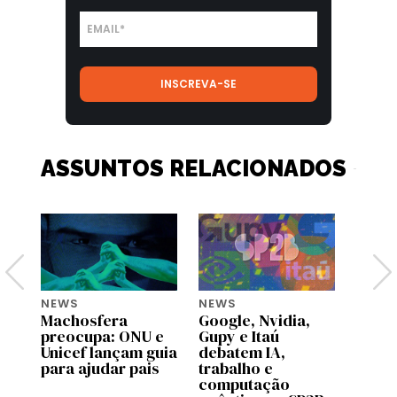
ASSUNTOS RELACIONADOS
NEWS
NEWS
NEWS
Machosfera
Google, Nvidia,
OpenA
preocupa: ONU e
Gupy e Itaú
pilot
Unicef lançam guia
debatem IA,
no C
para ajudar pais
trabalho e
Brasi
computação