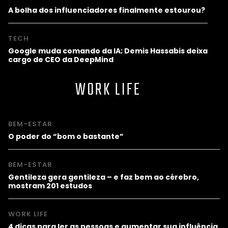
A bolha dos influenciadores finalmente estourou?
TECH
Google muda comando da IA; Demis Hassabis deixa
cargo de CEO da DeepMind
WORK LIFE
BEM-ESTAR
O poder do “bom o bastante”
BEM-ESTAR
Gentileza gera gentileza – e faz bem ao cérebro,
mostram 201 estudos
WORK LIFE
4 dicas para ler as pessoas e aumentar sua influência