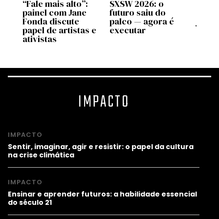
n
“Fale mais alto”:
SXSW 2026: o
SXSW
painel com Jane
futuro saiu do
super
X
Fonda discute
palco — agora é
já ex
 IA
papel de artistas e
executar
está 
ativistas
IMPACTO
IMPACTO
Sentir, imaginar, agir e resistir: o papel da cultura
na crise climática
IMPACTO
Ensinar e aprender futuros: a habilidade essencial
do século 21