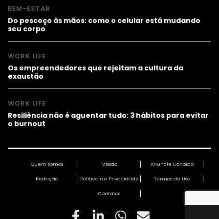
BEM-ESTAR
Do pescoço às mãos: como o celular está mudando
seu corpo
WORK LIFE
Os empreendedores que rejeitam a cultura da
exaustão
WORK LIFE
Resiliência não é aguentar tudo: 3 hábitos para evitar
o burnout
Quem somos
Missão
Anuncie Conosco
Redação
Política de Privacidade
Termos de Uso
Contatos
Fast Company Brasil © 2026