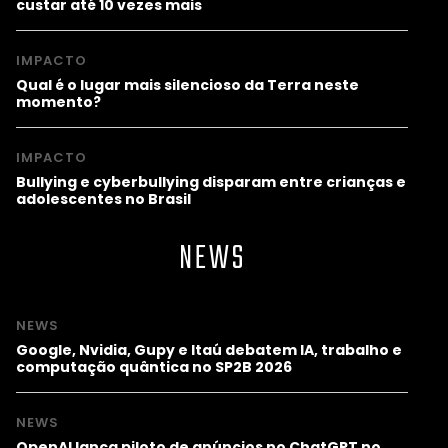
custar até 10 vezes mais
IMPACTO
Qual é o lugar mais silencioso da Terra neste
momento?
IMPACTO
Bullying e cyberbullying disparam entre crianças e
adolescentes no Brasil
NEWS
NEWS
Google, Nvidia, Gupy e Itaú debatem IA, trabalho e
computação quântica no SP2B 2026
NEWS
OpenAI lança piloto de anúncios no ChatGPT no