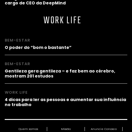
cargo de CEO da DeepMind
WORK LIFE
BEM-ESTAR
O poder do “bom o bastante”
BEM-ESTAR
Gentileza gera gentileza – e faz bem ao cérebro,
mostram 201 estudos
WORK LIFE
4 dicas para ler as pessoas e aumentar sua influência
no trabalho
Quem somos
Missão
Anuncie Conosco