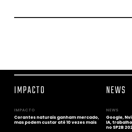
IMPACTO
NEWS
IMPACTO
NEWS
Corantes naturais ganham mercado,
Google, Nv
mas podem custar até 10 vezes mais
IA, trabal
no SP2B 20