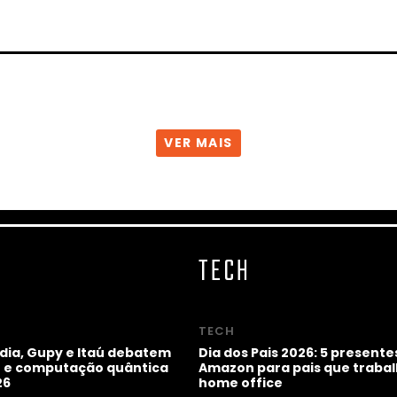
VER MAIS
TECH
TECH
idia, Gupy e Itaú debatem
Dia dos Pais 2026: 5 presente
ho e computação quântica
Amazon para pais que trab
26
home office