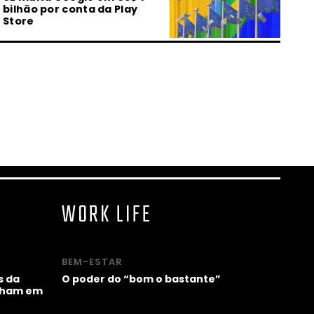
bilhão por conta da Play
Store
23.07.2026 | 13:02
O que é a machosfera?
Entenda por que ONU e
Unicef fizeram um alerta
23.07.2026 | 07:00
MARTE Festival reúne arte,
tecnologia e futuros do Sul
Global em Ouro Preto
WORK LIFE
22.07.2026 | 17:27
Machosfera preocupa: ONU
e Unicef lançam guia para
BEM-ESTAR
ajudar pais
s da
O poder do “bom o bastante”
alham em