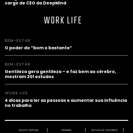
cargo de CEO da DeepMind
WORK LIFE
BEM-ESTAR
O poder do “bom o bastante”
BEM-ESTAR
Gentileza gera gentileza – e faz bem ao cérebro,
mostram 201 estudos
WORK LIFE
4 dicas para ler as pessoas e aumentar sua influência
no trabalho
Quem somos
Missão
Anuncie Conosco