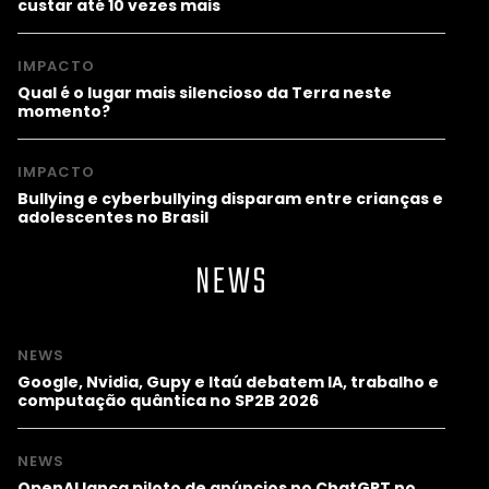
custar até 10 vezes mais
IMPACTO
Qual é o lugar mais silencioso da Terra neste
momento?
IMPACTO
Bullying e cyberbullying disparam entre crianças e
adolescentes no Brasil
NEWS
NEWS
Google, Nvidia, Gupy e Itaú debatem IA, trabalho e
computação quântica no SP2B 2026
NEWS
OpenAI lança piloto de anúncios no ChatGPT no